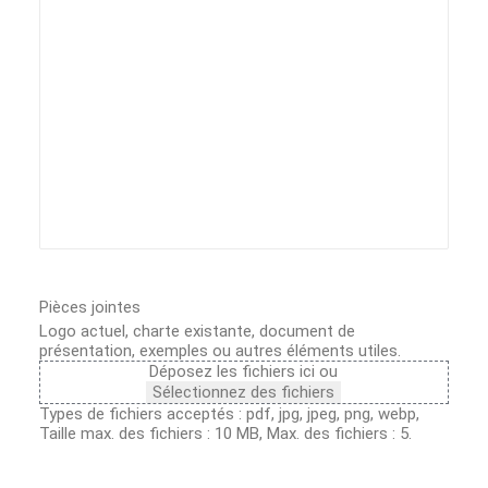
Pièces jointes
Logo actuel, charte existante, document de
présentation, exemples ou autres éléments utiles.
Déposez les fichiers ici ou
Sélectionnez des fichiers
Types de fichiers acceptés : pdf, jpg, jpeg, png, webp,
Taille max. des fichiers : 10 MB, Max. des fichiers : 5.